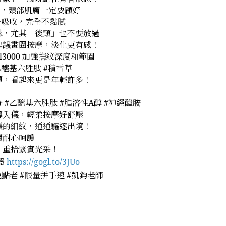
人，頸部肌膚一定要顧好
好吸收，完全不黏膩
抹，尤其「後頸」也不要放過
建議畫圈按摩，淡化更有感！
xyl3000 加強撫紋深度和範圍
乙醯基六胜肽 #積雪草
題，看起來更是年輕許多！
 #乙醯基六胜肽 #脂溶性A醇 #神經醯胺
導入儀，輕柔按摩好舒壓
張的細紋，通通驅逐出境！
續耐心呵護
，重拾緊實光采！
器
https://gogl.to/3JUo
用晚點老 #限量拼手速 #凱鈞老師