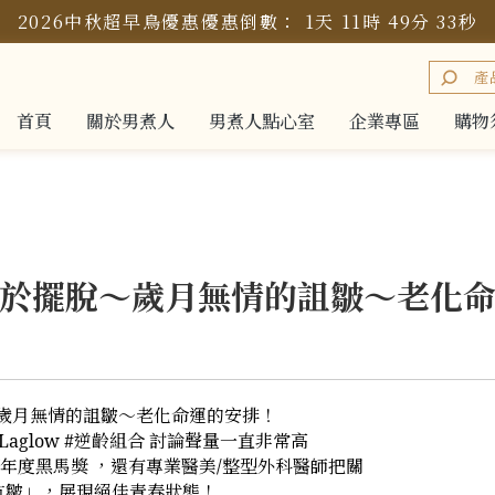
2026中秋超早鳥優惠
優惠倒數：
1
天
11
時
49
分
33
秒
首頁
關於男煮人
男煮人點心室
企業專區
購物
首頁
關於男煮人
男煮人點心室
企業專區
購物
我終於擺脫～歲月無情的詛皺～老化
～歲月無情的詛皺～老化命運的安排！
aglow #逆齡組合 討論聲量一直非常高
TY年度黑馬獎 ，還有專業醫美/整型外科醫師把關
抗皺」，展現絕佳青春狀態！