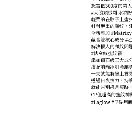
想當個360度的美
#天鵝頸緻霜 水潤
輕柔的在脖子上塗
針對嚴重的頸紋，
全新添加 #Matri
蘊含雙核心成分 #
解決惱人的頸紋問
#法令紋撫紋霜
添加鑽石級三大成分
搭配前端冰肌金屬
一支就能將臉上囂
透過日夜接力，持
就能告別歲月痕跡
CP值超高的撫紋神
#Laglow #早點