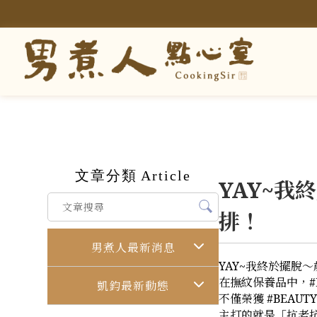
文章分類
Article
YAY~
排！
男煮人最新消息
YAY~我終於擺脫
在撫紋保養品中，#L
凱鈞最新動態
不僅榮獲 #BEAU
主打的就是「抗老