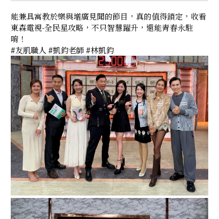
能兼具寓教於樂與增廣見聞的節目，真的值得鎖定，收看
東森電視-全民星攻略，不只智慧躍升，還能青春永駐
唷！
#友肌職人 #凱鈞老師 #林凱鈞