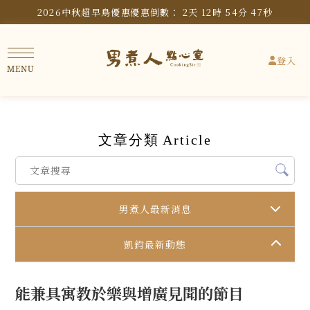
2026中秋超早鳥優惠
優惠倒數：
2
天
12
時
54
分
46
秒
登入
文章分類
Article
男煮人最新消息
凱鈞最新動態
能兼具寓教於樂與增廣見聞的節目