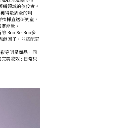
容護膚領域的佼佼者。
能獲得最周全的呵
鮮摘採直送研究室，
美膚能量。
o-Se-Boo多
盈保濕因子，並搭配奇
、唇彩等明星商品，同
美妝效 ; 日常只