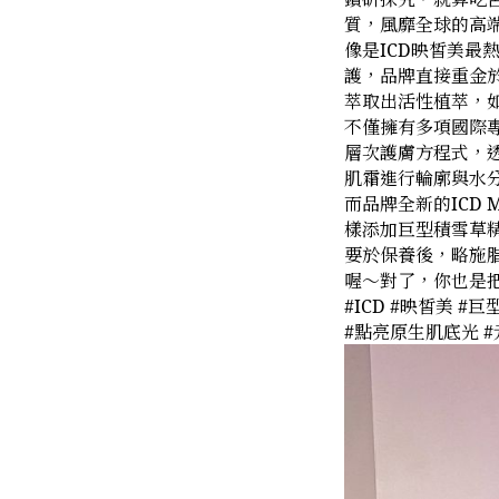
質，風靡全球的高端
像是ICD映皙美
護，品牌直接重金
萃取出活性植萃，
不僅擁有多項國際專
層次護膚方程式，透
肌霜進行輪廓與水
而品牌全新的ICD
樣添加巨型積雪草精
要於保養後，略施
喔～對了，你也是
#ICD #映皙美 #
#點亮原生肌底光 #