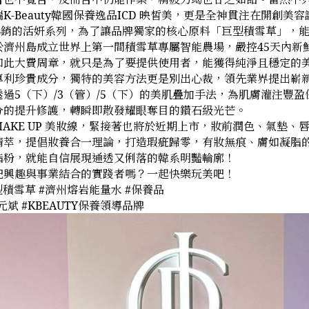
K-Beauty韓國保養逸品ICD 映皙美，更是全神貫注在開創美
最熱銷的活妍系列，為了讓品牌獨家的核心原料「巨型積雪草」，
於濟州島成立世界上第一間積雪草專屬智能農場，嚴控45天內新
如此大費周章，就只是為了要提供使用者，能獲得純淨且穩定的
利珍貴成分，獨特的美容方法更是別出心裁，領先業界提出嶄新的 Bo
過5（下）/3（管）/5（下）的美肌疊加手法，為肌膚灌注豐
分的提升修護，轉瞬即散發耀眼奪目的鑽石級光芒。
 MAKE UP 美妝線，緊接著也將於近期上市，妝前潤色、氣墊
萃，提倡妝養合一理論，打造瑕疵歸零，有妝無痕、膚如凝脂的完
脂粉，就能自信展現通透又俐落的韓系明豔輪廓！
把興趣與事業結合的實踐者嗎？一起快樂玩美吧！
巨型積雪草 #濟州熔岩能量水 #保養品
元斌 #KBEAUTY保養領導品牌