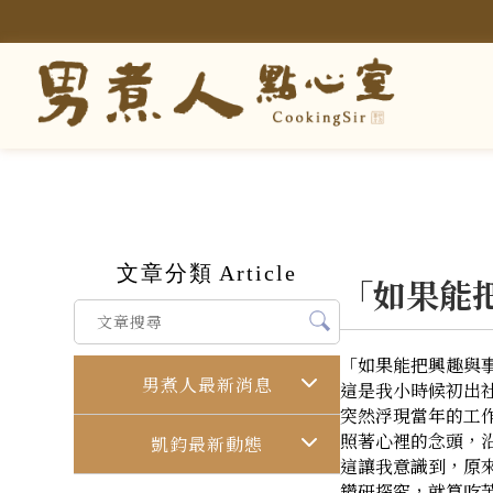
文章分類
Article
「如果能
「如果能把興趣與
男煮人最新消息
這是我小時候初出社
突然浮現當年的工
照著心裡的念頭，
凱鈞最新動態
這讓我意識到，原來
鑽研探究，就算吃