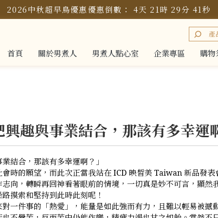
2026中秋超早鳥優惠
優惠倒數：
4
天
21
時
29
分
40
秒
首頁
關於男煮人
男煮人點心室
企業專區
購物
首頁
關於男煮人
男煮人點心室
企業專區
購物
把興趣與事業結合，那該有多幸運
事業結合，那該有多幸運啊？」
會時的願望，而此次正當我站在 ICD 映晳美 Taiwan 新品發
作志向，轉瞬再回神看著眼前的情境，一切真是妙不可言，顯然
沿路摸索和堅持到此時此刻呢！
對一件事的「熱愛」，能量是如此強而有力，且難以輕易被撼動 
苦也不覺苦，反而苦中仍能作樂，精疲力竭也甘之如飴。當然不