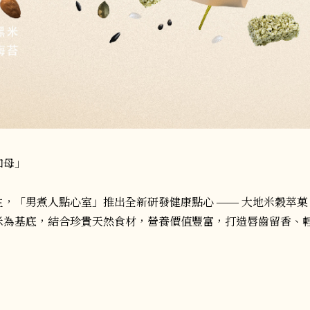
如母」
生，「男煮人點心室」推出全新研發健康點心 —— 大地米穀萃
米為基底，結合珍貴天然食材，營養價值豐富，打造唇齒留香、