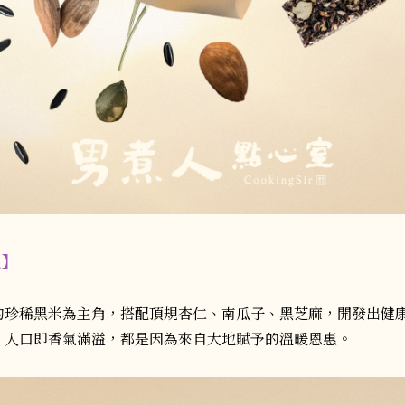
包
】
的珍稀黑米為主角，搭配頂規杏仁、南瓜子、黑芝麻，開發出健
，入口即香氣滿溢，都是因為來自大地賦予的溫暖恩惠。