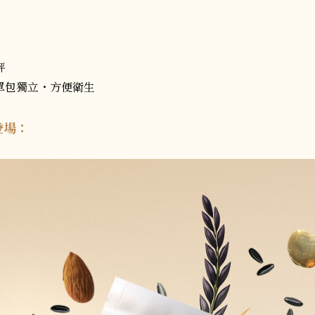
評
單包獨立・方便衛生
登場：