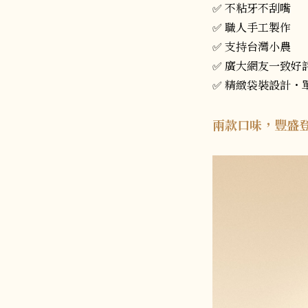
✅ 不粘牙不刮嘴
✅ 職人手工製作
✅ 支持台灣小農
✅ 廣大網友一致好
✅ 精緻袋裝設計・
兩款口味，豐盛