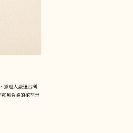
菓，煮理人嚴選台灣
輕爽無負擔的植萃米