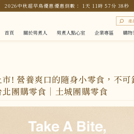
2026中秋超早鳥優惠
優惠倒數：
1
天
11
時
57
分
36
秒
首頁
關於男煮人
男煮人點心室
企業專區
購物
首頁
關於男煮人
男煮人點心室
企業專區
購物
上市! 營養爽口的隨身小零食，不可
台北團購零食｜土城團購零食