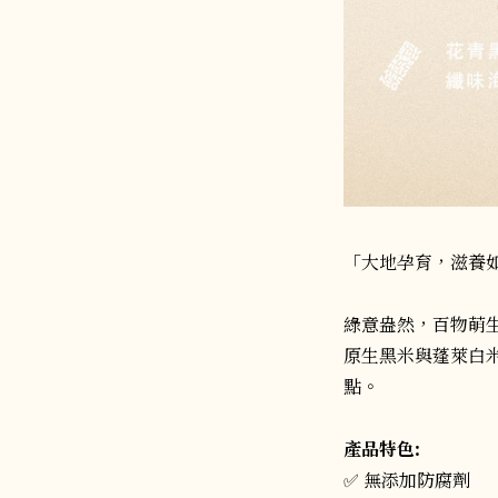
「大地孕育，滋養
綠意盎然，百物萌
原生黑米與蓬萊白
點。
產品特色:
✅ 無添加防腐劑