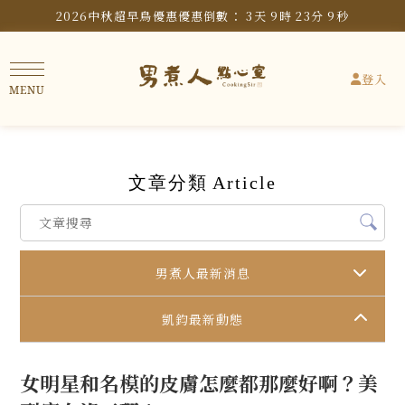
2026中秋超早鳥優惠
優惠倒數：
3
天
9
時
23
分
9
秒
登入
文章分類
Article
男煮人最新消息
凱鈞最新動態
女明星和名模的皮膚怎麼都那麼好啊？美