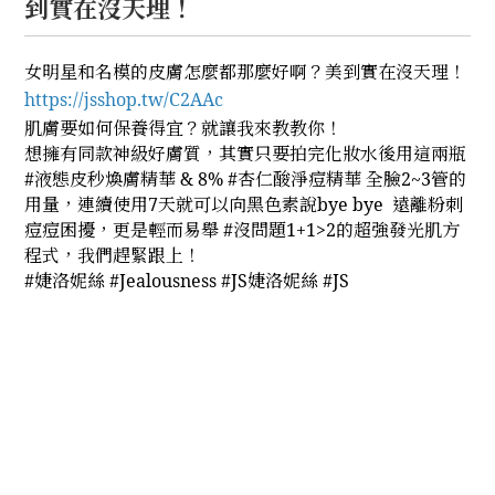
到實在沒天理！
女明星和名模的皮膚怎麼都那麼好啊？美到實在沒天理！
https://jsshop.tw/C2AAc
肌膚要如何保養得宜？就讓我來教教你！
想擁有同款神級好膚質，其實只要拍完化妝水後用這兩瓶
#液態皮秒煥膚精華 & 8% #杏仁酸淨痘精華 全臉2~3管的
用量，連續使用7天就可以向黑色素說bye bye 遠離粉刺
痘痘困擾，更是輕而易舉 #沒問題1+1>2的超強發光肌方
程式，我們趕緊跟上！
#婕洛妮絲 #Jealousness #JS婕洛妮絲 #JS