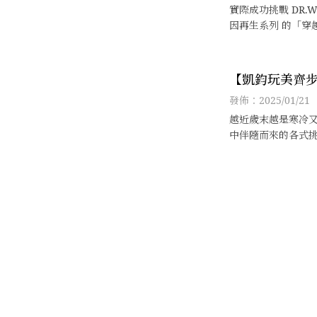
越逆齡時光，
實際成功挑戰 DR.WU #超逆
月」任務
因再生系列 的「穿
重拾青春歲月」任
「抗老」這個課題
期耐心奮鬥，方法
【凱鈞玩美齊
透過日夜護膚四步
AVON x LIN
發佈：2025/01/21
我一起進行簡易的
線上發表備受
越近歲末越是寒冷
美肌神器 「新
中伴隨而來的各式
靈背負著無數壓力
」！
面露疲態，看上去
多……