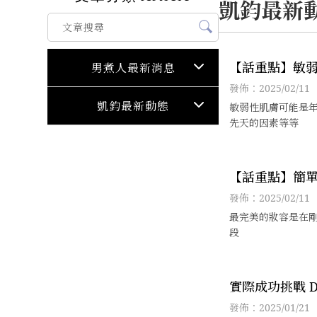
凱鈞最新
【話重點】敏
男煮人最新消息
保養手法
發佈：2025/02/11
凱鈞最新動態
敏弱性肌膚可能是
先天的因素等等
【話重點】簡
方法，完美妝
發佈：2025/02/11
最完美的妝容是在
段
實際成功挑戰 DR.
逆齡肌因再生
發佈：2025/01/21