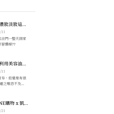
濃妝淡妝這樣
肌膚
/11
成出門一整天回家
習慣呀??
利用美容油搭
的方法
/11
常夯，但還是有很
就避之唯恐不及
很好的按摩保養工
家怎麼利用美容油
吧!
INE購物 x 凱鈞
播特別企劃，
/21