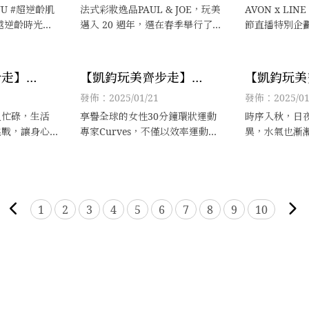
重拾青春歲
就在春天漂
齡肌
法式彩妝逸品PAUL & JOE，玩美
AVON x LI
越逆齡時光，
邁入 20 週年，選在春季舉行了夢
節直播特別企
務之後，關於
幻滿屋的新品發表，同時向經典
漂亮展開！
，仍然需要長
致敬，將超人氣的糖瓷底妝系列
其實很簡單，
中的水凝粉餅全面升級，順勢推
步走】
【凱鈞玩美齊步走】
【凱鈞玩美
驟，順勢跟著
出可愛爆表的「糖果泡泡隔離雙
E x 凱鈞老師
Curves x 凱鈞老師 運動肌
老師x國際
發佈：2025/01/21
發佈：2025/01
按摩
瓶組」與「貓絨絨
矚目的冬日
密保養術活力展開！
AVON的
又忙碌，生活
享譽全球的女性30分鐘環狀運動
時序入秋，日
活超能精華
挑戰，讓身心
專家Curves，不僅以效率運動守
異，水氣也漸
，難怪不少人
護身體機能健康，更深知運動後
時的黏膩悶熱
自然就蒼老許
的肌膚養護不可輕忽，提倡由內
落。而持續長
而外形塑青春、健康與活力！
下的肌膚，雖
痘的困擾；但
缺水，則可能
1
2
3
4
5
6
7
8
9
10
弛、粗