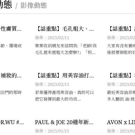
動態
影像動態
弱性膚質的
【話重點】毛孔粗大、粉
【話重點】
刺、脫皮問題，該怎麼解
卸才不會傷
發佈：2025/02/11
發佈：2025/02
決??
年齡、環境或
常常收到網友來信問我:「老師!我
大家有沒有養
毛孔越來越粗大怎麼辦?」「粉刺
後就要卸妝的好
痘痘一直冒..」「換季皮膚脫皮好
乾燥喔!!」
單補妝的小
【話重點】用美容油打造
【話重點】
容再現
頂級保養底妝，輕鬆擁有
配臉部按摩
發佈：2025/02/11
發佈：2025/02
天使光澤
剛出門的那時
若是懂得善用美容油，真的可以
最近美容油非
把它發揮到最大的功效
多人聽到 油 
我就來告訴大家，除了用美容油
其實美容油是
保養之外
具，我來教大
來做臉部的按摩
WU #超
PAUL & JOE 20週年新品
AVON x L
系列的「穿
午茶會 x 凱鈞老師
的女神節直
發佈：2025/01/21
發佈：2025/01