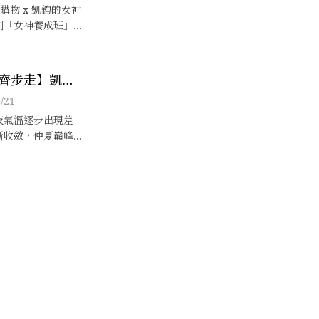
亮登場！
NE 購物 x 凱鈞的女神
劃「女神養成班」
齊步走】凱鈞
科研保養品牌
/21
線上新品發表會
夜氣溫逐步出現差
漸收斂，仲夏巔峰
感，終可告一段
時間籠罩在口罩底
能減緩大量出油長
隨秋日而來的乾燥
讓敏弱、細紋、鬆