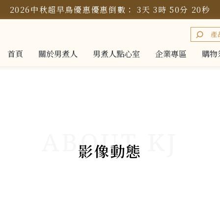
2026中秋超早鳥優惠
優惠倒數：
3
天
3
時
50
分
19
秒
首頁
關於男煮人
男煮人點心室
企業專區
購物
首頁
關於男煮人
男煮人點心室
企業專區
購物
影像動態