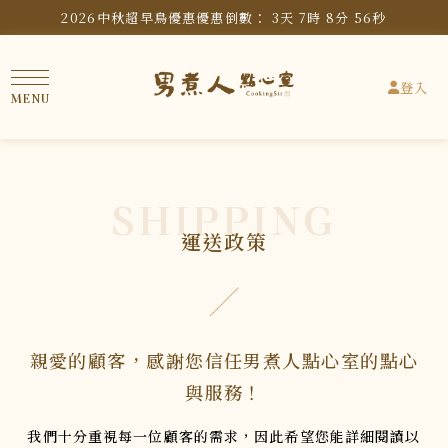
2026中秋超早鳥優惠
優惠倒數：
3
天
7
時
8
分
56
秒
登入
SHIPPING
運送政策
親愛的顧客，感謝您信任男煮人點心室的點心
與服務！
我們十分重視每一位顧客的需求，因此希望您能詳細閱讀以