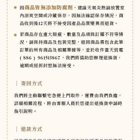
商品皆無添加防腐劑
因
，建議天氣炎熱請放置室
內涼爽空間或冷藏保存，因無法確認保存情況，商
品收到後12天將不接受因產品品質變異而退貨。
若商品存在重大瑕疵、數量及品項與訂購不符等情
況，請保持商品及包裝完整，退回商品需包含此筆
訂單的所有商品及相關單據等，並於收件當天致電
( 886 ) 961513867，我們將協助您辦理退換貨，
逾期或經拆封恕無法接受。
｜ 寄回方式
我們將主動聯繫宅急便上門取件，運費由我們負擔，
詳細相關流程，將由客服人員於您提出退換貨申請時
指引說明。
｜ 退款方式