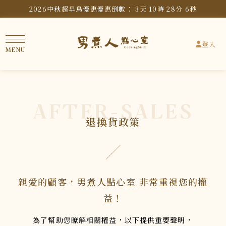
2026中秋超早鳥優惠
優惠倒數：
3
天
10
時
28
分
6
秒
登入
AFTER-SALES
退換貨政策
親愛的顧客，男煮人點心室 非常重視您的權
益！
為了幫助您瞭解相關權益，以下提供重要聲明，