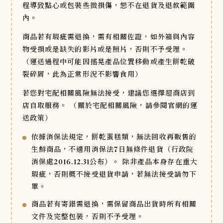
程導致點心或包裝些微損傷，恕不在退貨及退款範圍
內。
商品若有瑕疵需退換，需有相關佐證，如外箱與內容
物受損或是缺失的影片或是照片，否則不予受理。
（運送過程中可能因搖晃產品位置移動或產生餅乾破
裂碎屑，此為正常形況不影響食用）
若您對宅配相關風險無法接受，建議您選擇超商店到
店自取服務。
（關於宅配相關風險，請參閱官網的運
送政策）
依據消保法規定，餅乾蛋糕類，無法回收再販售的
生鮮商品，不適用消保法7日無條件退貨（行政院
消保處2016.12.31公布）。
除非產品本身存在重大
瑕疵，否則概不接受退貨申請，若無法接受請勿下
單。
商品若有寄錯需退換，需保留商品出貨時所有相關
文件及完整包裝，否則不予受理。