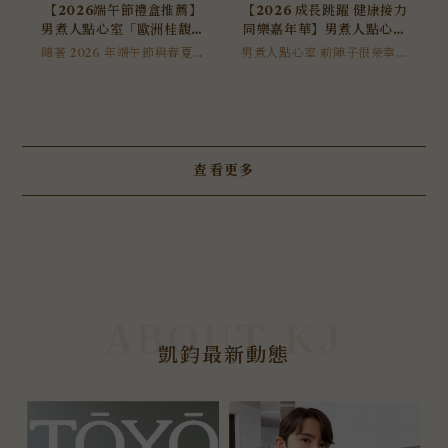
【2026端午節禮盒推薦】
【2026 成長跳躍 健康接力
男煮人點心室「歐洲桂馥甜
同樂嘉年華】男煮人點心室
品禮盒」全新上市！企業贈
「限定美食市集」精彩回
隨著 2026 年端午節與春夏送
男煮人點心室 前陣子很榮幸收
禮旺季即將到來，您是否正在
禮、高級法式甜點首選
到 「2026 成長跳躍 健康接力
顧：運動與點心的幸福交響
尋找一份跳脫傳統、兼具國際
同樂嘉年華」 的盛情邀請。我
美感與職人匠心的頂級禮盒？
們進駐了這場大型親子跳繩盛
深受老饕喜愛的男煮人點心室
會中的「限定美食市集」，在
於今年春夏重磅推出年度新品
中正紀念堂與大小朋友們一起
—「歐洲桂馥甜品禮盒」。
度過了充滿活力與幸福感的午
後。
查看更多
凱鈞最新動態