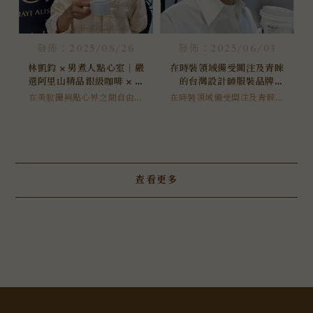
發佈：2025/08/26
發佈：2025/06/03
林凱鈞 × 男煮人點心室｜嚴
在時裝領域備受關注及青睞
選阿里山精品銀級咖啡 × 米
的台灣設計師服裝品牌
穀萃菓，打造台灣風味咖啡
apercu
在美妝圈與點心界之間自由切
在時裝領域備受關注及青睞的
換的 林凱鈞老師，今年，他帶
聯名禮盒｜黑咖啡｜阿里山
台灣設計師服裝品牌apercu，
著對食材的敏銳與對風味的專
於2024年7月17日首度進駐一
咖啡｜台灣伴手禮
注，前往 2025 阿里山精品風
級商圈，新光三越台北信義新
味獎交流會，親自參與咖啡杯
天地A8館2樓開設POP UP ST
測，並為品牌精挑細選合作主
ORE，身為服裝設計學系一
打商品 —— 阿里山銀級水洗咖
員，理當前往交流支持啊
啡豆。
查看更多