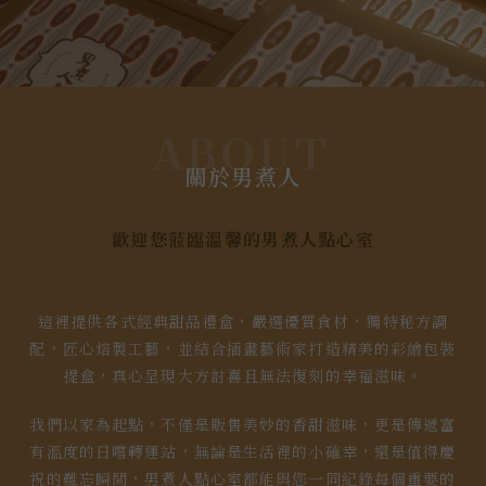
ABOUT
關於男煮人
歡迎您蒞臨溫馨的男煮人點心室
這裡提供各式經典甜品禮盒，嚴選優質食材，獨特秘方調
配，匠心焙製工藝，並結合插畫藝術家打造精美的彩繪包裝
提盒，真心呈現大方討喜且無法復刻的幸福滋味。
我們以家為起點，不僅是販售美妙的香甜滋味，更是傳遞富
有溫度的日嚐轉運站，無論是生活裡的小確幸，還是值得慶
祝的難忘瞬間，男煮人點心室都能與您一同紀錄每個重要的