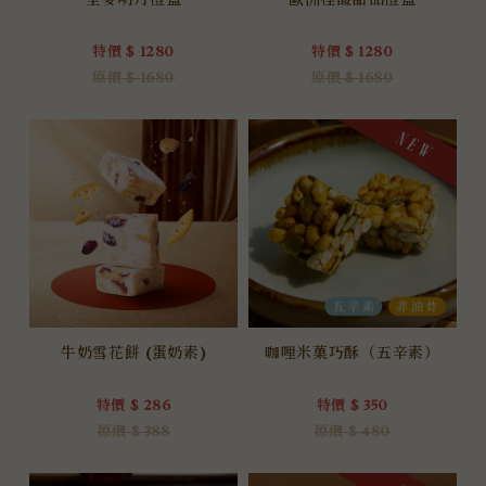
全麥明月禮盒
歐洲桂馥甜品禮盒
特價 $ 1280
特價 $ 1280
原價 $ 1680
原價 $ 1680
牛奶雪花餅 (蛋奶素)
咖哩米菓巧酥（五辛素）
特價 $ 286
特價 $ 350
原價 $ 388
原價 $ 480