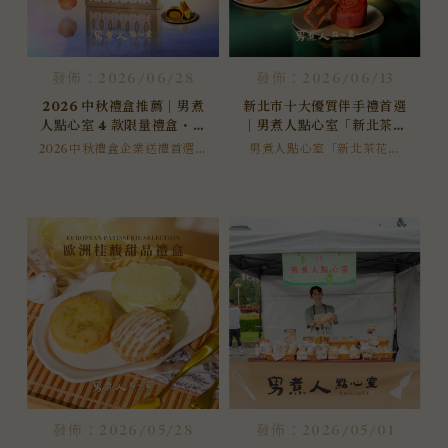
發佈：2026/06/28
發佈：2026/06/13
2026 中秋禮盒推薦｜男煮
新北市十大優質伴手禮首選
人點心室 4 款限量禮盒・企
｜男煮人點心室「新北茶花
業送禮大宗超早鳥優惠開跑
禮盒」榮獲第二屆新北觀光
2026中秋禮盒企業送禮首選！
男煮人點心室「新北茶花禮
男煮人點心室推出4款限量中秋
盒」榮獲第二屆新北觀光美食
美食產業金質大賞
禮盒，含獲獎新北茶花禮盒、
產業金質大賞・新北市十大優
台灣豐葉餅。無防腐劑、海藻
質伴手禮。以新北市花山茶花
糖配方、常溫保存90天。超早
為外型、台灣在地食材為內
鳥優惠即日起至8/11，滿萬即
餡，2026中秋限量上市，企業
享92折，立即洽詢企業大宗報
送禮洽詢進行中。
價。
發佈：2026/05/28
發佈：2026/05/01