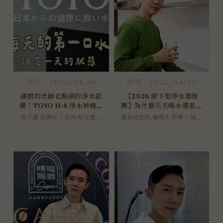
發佈：2026/04/30
發佈：2026/04/29
讓凱鈞老師也點頭的淨水設
【2026 廚下型淨水器推
備！TOYO H-8 淨水神機重
薦】為什麼天天喝水還是覺
磅登場，喝出逆齡保水肌！
得乾？日本 TOYO 鹼性離子
每天都在喝水，但你有注意過
凱鈞老師私藏飲水美學，解鎖
「水的本身」嗎？很多人明明
水熱飲機 H-8，讓飲水成為
鹼性離子水的日常應用，三溫
喝了很多水，卻依然覺得口乾
智慧切換、廚下美學設計。
養顏日常
舌燥，這往往是因為水的分子
團狀態影響了身體的吸收感。