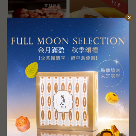
x
野莓米菓巧酥（純素）
咖啡米菓巧酥（純素）
特價 $ 350
特價 $ 350
原價 $ 480
原價 $ 480
查看更多