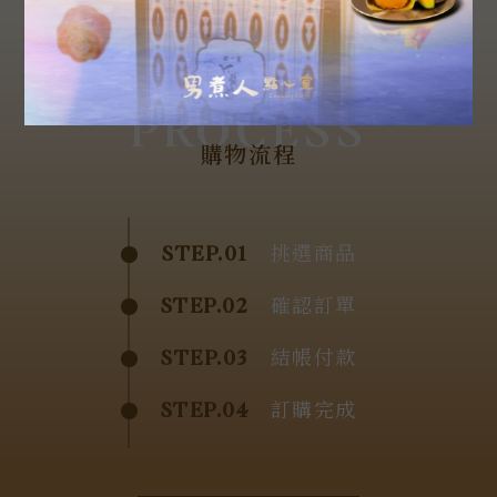
PROCESS
購物流程
STEP.01
挑選商品
STEP.02
確認訂單
STEP.03
結帳付款
STEP.04
訂購完成