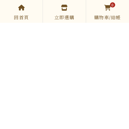
0
回首頁
立即選購
購物車/結帳
COOKING.SIR
0961 513 867
cookingsir888@gmail.com
Mon-Fri 09:00-12:00 / 13:00-18:00
DESSERT
節慶禮盒
西點
米菓
沙其馬
優惠組合
運送政策
退換政策
服務條款
隱私政策
本公司已投保產品責任保險號碼：
南山22A0043446
食品業登錄字號：F-200251211-00000-6