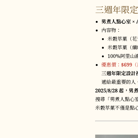
三週年限
男煮人點心室 × 
內容物：
米穀萃菓（花
米穀萃菓（纖
100%阿里
優惠價：
$699
（
三週年限定設計
遞給最重要的人
2025/8/28 起
搜尋「男煮人點心
米穀萃菓不僅是點