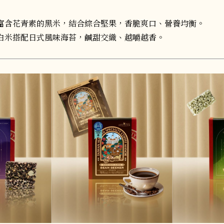
：
富含花青素的黑米，結合綜合堅果，香脆爽口、營養均衡。
白米搭配日式風味海苔，鹹甜交織、越嚼越香。