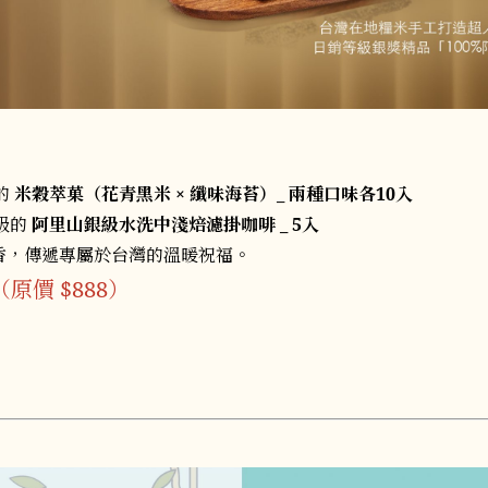
的
米穀萃菓（花青黑米 × 纖味海苔）_ 兩種口味各10入
級的
阿里山銀級水洗中淺焙濾掛咖啡 _ 5入
醇香，傳遞專屬於台灣的溫暖祝福。
（原價 $888）