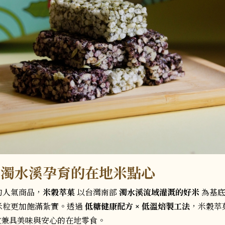
｜濁水溪孕育的在地米點心
的人氣商品，
米
穀萃菓
以台灣南部
濁水溪流域灌溉的好米
為基底
米粒更加飽滿紮實。透過
低糖健康配方 × 低溫焙製工法
，米穀萃
款兼具美味與安心的在地零食。