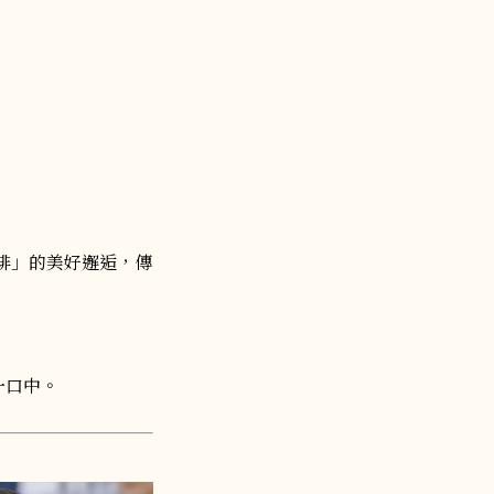
咖啡」的美好邂逅，傳
一口中。