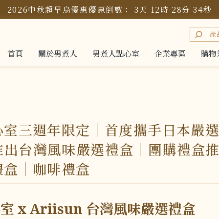
2026中秋超早鳥優惠
優惠倒數：
3
天
12
時
28
分
32
秒
首頁
關於男煮人
男煮人點心室
企業專區
購物
首頁
關於男煮人
男煮人點心室
企業專區
購物
心室三週年限定｜首度攜手日本嚴
un 推出台灣風味嚴選禮盒｜團購禮盒
禮盒｜咖啡禮盒
 x Ariisun 台灣風味嚴選禮盒