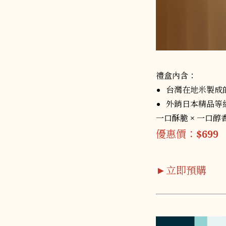
禮盒內含：
台灣在地米製成
外銷日本精品等
一口酥脆 × 一口
優惠價：
$699
►立即預購