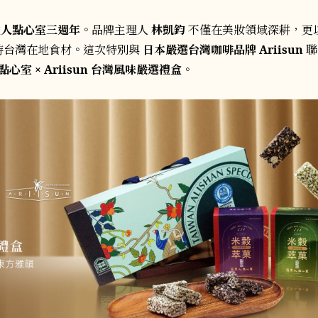
煮人點心室三週年
。品牌主理人
林凱鈞
不僅在美妝領域深耕，更以
持台灣在地食材。這次特別與
日本嚴選台灣咖啡品牌 Ariisun
聯
心室 × Ariisun 台灣風味嚴選禮盒
。