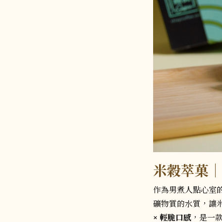
米穀萃菓
作為男煮人點心室
礦物質的水質，讓
× 輕脆口感
，是一