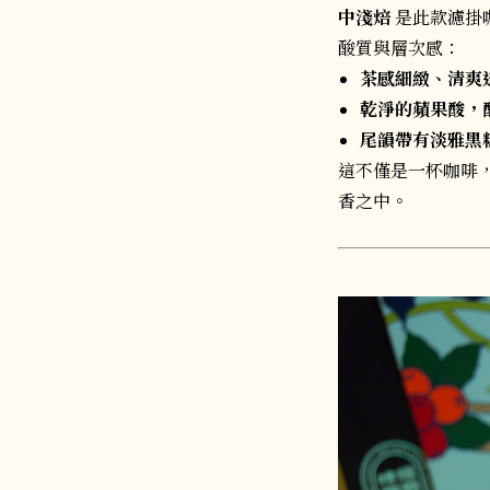
中淺焙
是此款濾掛
酸質與層次感：
茶感細緻、清爽
乾淨的蘋果酸，
尾韻帶有淡雅黑
這不僅是一杯咖啡
香之中。