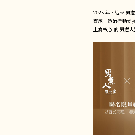
2025 年，迎來
男
靈感，透過行動支
土為核心
的
男煮人點