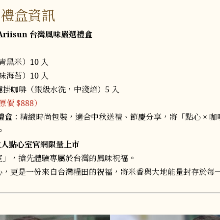
定禮盒資訊
Ariisun 台灣風味嚴選禮盒
青黑米）10 入
味海苔）10 入
山濾掛咖啡（銀級水洗，中淺焙）5 入
原價 $888）
禮盒
：精緻時尚包裝，適合中秋送禮、節慶分享，將「點心 × 
。
，男煮人點心室官網限量上市
室」，搶先體驗專屬於台灣的風味祝福。
心，更是一份來自台灣糧田的祝福，將米香與大地能量封存於每