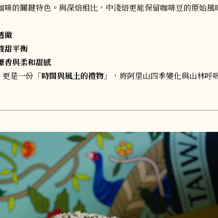
咖啡的關鍵特色。與深焙相比，中淺焙更能保留咖啡豆的原始風
透徹
酸甜平衡
糖香與柔和甜感
，更是一份「
時間與風土的禮物
」，將阿里山四季變化與山林呼