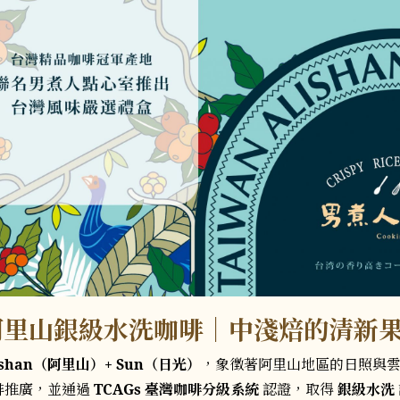
un 阿里山銀級水洗咖啡｜中淺焙的清新
ishan（阿里山）+ Sun（日光）
，象徵著阿里山地區的日照與
啡推廣，並通過
TCAGs 臺灣咖啡分級系統
認證，取得
銀級水洗