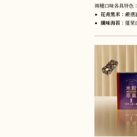
兩種口味各具特色
花青黑米
：嚴選
纖味海苔
：蓬萊