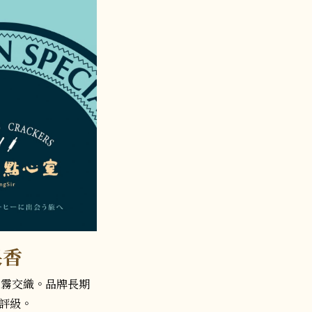
果香
雲霧交織。品牌長期
評級。