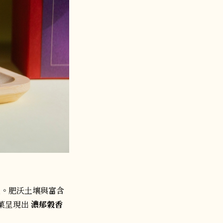
。肥沃土壤與富含
菓呈現出
濃郁穀香