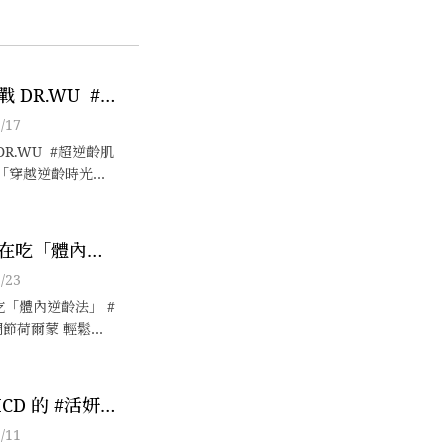
 DR.WU #
再生系列 的
/17
時光，重拾青
R.WU #超逆齡肌
務之後
的「穿越逆齡時光，
」任務之後，關於
課題，仍然需要長
方法其實很簡單，
在吃「體內逆
四步驟，順勢跟著
/23
易的按摩
「體內逆齡法」 #
調節荷爾蒙 輕鬆告
 想要越活越年輕
 ICD 的 #活妍
，在場請出聲！
/11