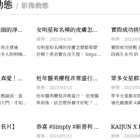
動態
影像動態
點頭的淨水
女明星和名模的皮膚怎麼
實際成功挑戰
-8 淨水神
都那麼好啊？美到實在沒
超逆齡肌因
發佈：2025/04/16
發佈：2025/03
喝出逆齡保
天理！
「穿越逆齡
你有注意過
女明星和名模的皮膚怎麼都那麼
實際成功挑戰 D
春歲月」任
很多人明明喝
好啊？美到實在沒天理！ https://j
因再生系列 
覺得口乾舌
sshop.tw/C2AAc 肌膚要如何保養
重拾青春歲月
水的分子團狀
得宜？就讓我來教教你！
「抗老」這個
收感。
期耐心奮鬥，
是真愛！絕
近年醫美療程非常盛行，
眾多女星都
透過日夜護膚
過度容貌焦
但是醫美術後，該怎麼保
齡法」
發佈：2025/03/13
發佈：2025/05
我一起進行簡
業內好朋友
養才好呢？
名邀請函，直
近年醫美療程非常盛行， 但是醫
眾多女星都在吃
更緊張和呵
開大門，才知
美術後，該怎麼保養才好呢？ 別
補充雌激素 #
邀我搭上品牌嶄
擔心！ 我已經為大家到 #康是美
別熟齡不適！
齡啊！
機，挑戰穿越
挖寶搜尋到適合 #醫美術後 使用
的任務。
的專業保養品！
謝長片】
恭喜 #Simply #新普利 #
KAIJUN X
夜酵素DX 迎來年度國際
奇肌 派對
發佈：2025/05/12
發佈：2025/03