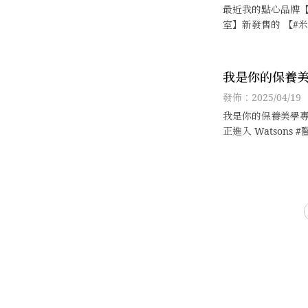
最近我的點心品牌
室】新發售的 【#
度很踴躍，目前預
首發將在4/30結單
我是你的保養美
凱鈞
發佈：2025/04/19
我是你的保養美學專
正進入 Watsons
身為DR.WU的超
入手時機已經來到，
玩美齊步走 ，一起
貨吧！