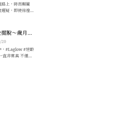
道路上，時而顛簸
航遲疑，即使徬徨
邁開步伐前行，於
注方向，從責難漠
，在幻象誘惑中站
終於擺脫～歲月無
務經驗中積累能
老化命運的安
/20
#Laglow #逆齡
一直非常高 不僅榮
Y年度黑馬獎 ，還有
外科醫師把關 主打
抗皺」，展現絕佳