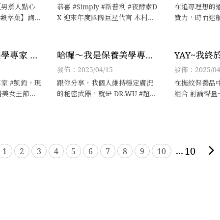
巨星代言 木村拓哉
【男煮人點心
恭喜 #Simply #新普利 #夜酵素D
在追尋理想的
米穀萃菓】詢問
X 迎來年度國際巨星代言 木村拓
費力，時而迷
購即將滿單，
哉，一上台就用中文「大家好，
無助，仍選擇
。
我是木村拓哉」問候大家，現場
雜訊干擾中專
來賓全被圈粉，立即響起高分貝
視中持續精進
學專家 #
哈囉～我是保養美學專
YAY~我
尖叫聲！
穩腳步，以實
家 #凱鈞，正逢換季時
情的詛皺～
發佈：2025/04/15
發佈：2025/04
量。
期，你的膚況還好嗎？ 我
排！
家 #凱鈞，現
跟你分享，我個人維持穩定膚況
在撫紋保養品中，
還不錯唷！
 #醫美女王節，
的秘密武器，就是 DR.WU #超逆
組合 討論聲量
逆齡大使，最佳
齡肌因再生系列，搭載嶄新的超
獲 #BEAUT
快跟著 #凱鈞
逆齡肌因再生科技，日夜只要簡
專業醫美/整型
來逛屈臣氏補
易四步驟，就可以輕鬆完成保
的就是「抗老
養。
青春狀態！
...
10
1
2
3
4
5
6
7
8
9
10