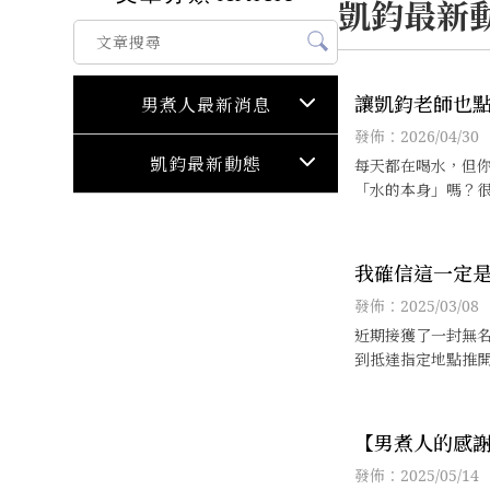
凱鈞最新
讓凱鈞老師也
男煮人最新消息
設備！TOYO H
發佈：2026/04/30
機重磅登場，
凱鈞最新動態
每天都在喝水，但
水肌！
「水的本身」嗎？
了很多水，卻依然
燥，這往往是因為
態影響了身體的吸
我確信這一定
對不是我自己
發佈：2025/03/08
慮，因為這些
近期接獲了一封無
們，其實比我
到抵達指定地點推
道原來是DR.WU
護我的肌膚年
新發表的逆齡時光
回到「青春時光」
【男煮人的感
發佈：2025/05/14