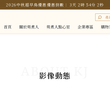
2026中秋超早鳥優惠
優惠倒數：
3
天
2
時
54
分
1
秒
首頁
關於男煮人
男煮人點心室
企業專區
購物
首頁
關於男煮人
男煮人點心室
企業專區
購物
影像動態