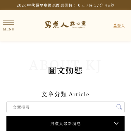
2026中秋超早鳥優惠
優惠倒數：
0
天
7
時
57
分
48
秒
登入
圖文動態
文章分類
Article
男煮人最新消息