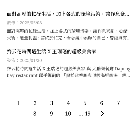
面對高壓的忙碌生活，加上各式的環境污染，讓作息紊
亂、心緒失衡、能量耗盡
發佈：2025/05/08
面對高壓的忙碌生活，加上各式的環境污染，讓作息紊亂、心緒
失衡、能量耗盡 ; 當終於忙完，看著鏡中素顏的自己，曾經擁有
的青春容顏，早已蕩然無存，取而代之的是油水失衡、黯淡無
齊云花時間過生活 X 王瑞瑤的超級美食家
光、毛孔粗大、凹陷鬆垂....
發佈：2025/01/30
齊云花時間過生活 X 王瑞瑤的超級美食家 與 大鵬灣餐廳 Dapeng
bay restaurant 聯手籌劃的 「黑松露香腸與頂級海鮮飯湯」歲末
美食派對，澎湃上菜！
1
2
3
4
5
6
7
8
9
10
...
49