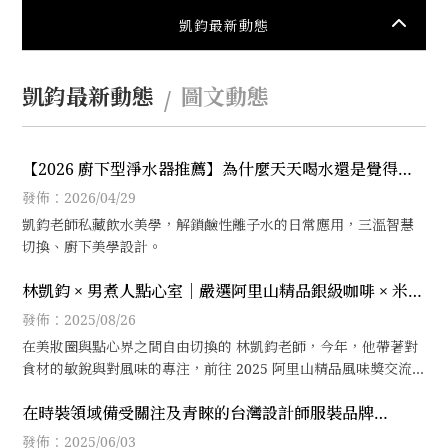
凱鈞最新動態
凱鈞最新動態
圖文動態
【2026 廚下型淨水器推薦】為什麼天天喝水還是覺得
乾？日本 TOYO 鹼性離子水熱飲機 H-8，讓飲水成為養顏
發佈：2026/04/29
日常
凱鈞老師私藏飲水美學，解鎖鹼性離子水的日常應用，三溫智慧
切換、廚下美學設計。
林凱鈞 × 男煮人點心室｜嚴選阿里山精品銀級咖啡 × 米穀
萃菓，打造台灣風味咖啡聯名禮盒｜黑咖啡｜阿里山咖啡
發佈：2025/08/26
｜台灣伴手禮
在美妝圈與點心界之間自由切換的 林凱鈞老師，今年，他帶著對
食材的敏銳與對風味的專注，前往 2025 阿里山精品風味獎交流
會，親自參與咖啡杯測，並為品牌精挑細選合作主打商品 —— 阿
在時裝領域備受關注及青睞的台灣設計師服裝品牌
里山銀級水洗咖啡豆。
apercu
發佈：2025/06/03