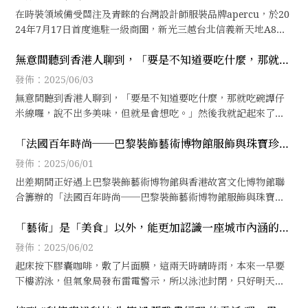
在時裝領域備受關注及青睞的台灣設計師服裝品牌apercu，於20
24年7月17日首度進駐一級商圈，新光三越台北信義新天地A8館2
樓開設POP UP STORE，身為服裝設計學系一員，理當前往交流
無意間聽到香港人聊到，「要是不知道要吃什麼，那就吃
支持啊
碗譚仔米線囉，說不出多美味，但就是會想吃。」
發佈：2025/06/03
無意間聽到香港人聊到，「要是不知道要吃什麼，那就吃碗譚仔
米線囉，說不出多美味，但就是會想吃。」然後我就記起來了，
欸，這樣是不是很容易被洗腦啊！
「法國百年時尚──巴黎裝飾藝術博物館服飾與珠寶珍
藏，1770–1910年」
發佈：2025/06/01
出差期間正好遇上巴黎裝飾藝術博物館與香港故宮文化博物館聯
合籌辦的「法國百年時尚──巴黎裝飾藝術博物館服飾與珠寶珍
藏，1770–1910年」，身為時尚產業成員，加上是 Netflix Bridg
「藝術」是「美食」以外，能更加認識一座城市內涵的捷
erto
徑。
發佈：2025/06/02
起床按下膠囊咖啡，敷了片面膜，這兩天時晴時雨，本來一早要
下樓游泳，但氣象局發布雷電警示，所以泳池封閉，只好明天再
看情況了。醒膚後，接著便裝出發位在尖沙咀緊鄰維多利亞港邊