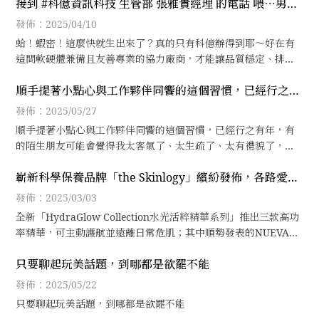
接到 #科億資訊科技 生管部 張雅貴經理 的電話 喂⋯男煮
的香港藝術館，決定今日就當個腳踏
人齁～你的孩子生出來了，很漂亮餒，要不要來看一下！
發佈：2025/04/10
蛤！蝦密！這麼快就生出來了？真的只有科億辦得到耶～好在有
這間軟硬體兼備且友善專業的協力廠商，才能讓品質穩定、排程
順行，高壓工作中能有神隊友隨行，真的是大寫的感謝和開心
順手提著小點心與工作夥伴同饗的這個習慣，已經行之有
年
發佈：2025/05/27
順手提著小點心與工作夥伴同饗的這個習慣，已經行之有年，有
的陌生朋友可能會覺得我太客氣了、太生疏了、太有禮貌了，也
可能被解讀成另有企圖，其實沒有這麼複雜，僅僅只是表達感謝
嶄新科學保養品牌「the Skinlogy」繽紛發佈，各路愛面
與傳遞喜悅。
子的逆齡男女都默契集合啦！
發佈：2025/03/03
全新「HydraGlow Collection水光活粹精華系列」推出三款高功
率精華，可主動護航並遠離日常危肌；其中順勢發表的NUEVA
「AQUA™ 水水蛋」玫瑰晶礦光面膜機，更是讓我印象深刻，一
只要聊起玩美話題，到哪都是欲罷不能
台具
發佈：2025/05/22
只要聊起玩美話題，到哪都是欲罷不能